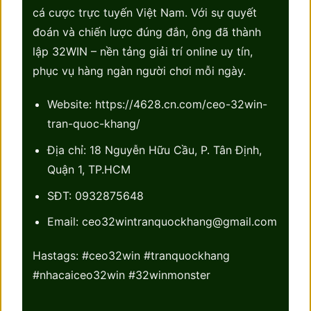
cá cược trực tuyến Việt Nam. Với sự quyết
đoán và chiến lược đúng đắn, ông đã thành
lập 32WIN – nền tảng giải trí online uy tín,
phục vụ hàng ngàn người chơi mỗi ngày.
Website:
https://4628.cn.com/ceo-32win-
tran-quoc-khang/
Địa chỉ: 18 Nguyễn Hữu Cầu, P. Tân Định,
Quận 1, TP.HCM
SĐT: 0932875648
Email:
ceo32wintranquockhang@gmail.com
Hastags: #ceo32win #tranquockhang
#nhacaiceo32win #32winmonster