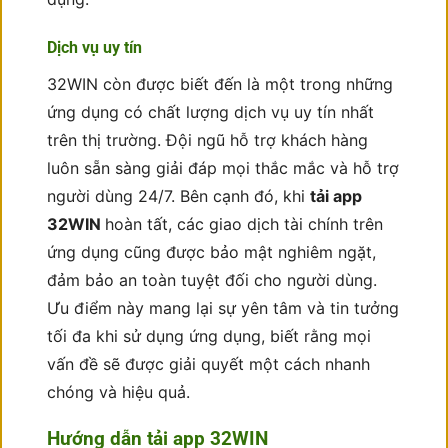
Dịch vụ uy tín
32WIN còn được biết đến là một trong những
ứng dụng có chất lượng dịch vụ uy tín nhất
trên thị trường. Đội ngũ hỗ trợ khách hàng
luôn sẵn sàng giải đáp mọi thắc mắc và hỗ trợ
người dùng 24/7. Bên cạnh đó, khi
tải app
32WIN
hoàn tất, các giao dịch tài chính trên
ứng dụng cũng được bảo mật nghiêm ngặt,
đảm bảo an toàn tuyệt đối cho người dùng.
Ưu điểm này mang lại sự yên tâm và tin tưởng
tối đa khi sử dụng ứng dụng, biết rằng mọi
vấn đề sẽ được giải quyết một cách nhanh
chóng và hiệu quả.
Hướng dẫn tải app 32WIN