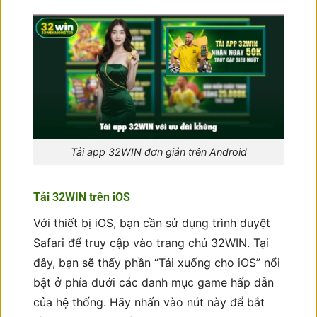
Tải app 32WIN đơn giản trên Android
Tải 32WIN trên iOS
Với thiết bị iOS, bạn cần sử dụng trình duyệt
Safari để truy cập vào trang chủ 32WIN. Tại
đây, bạn sẽ thấy phần “Tải xuống cho iOS” nổi
bật ở phía dưới các danh mục game hấp dẫn
của hệ thống. Hãy nhấn vào nút này để bắt