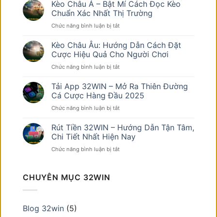
Cược
Kèo Châu Á – Bật Mí Cách Đọc Kèo
Chấp
Nhanh
Kiếm
Chuẩn Xác Nhất Thị Trường
–
Chóng
Tiền
Những
ở
Chức năng bình luận bị tắt
Nhiều
Thể
Kèo
Nhất
Loại
Kèo Châu Âu: Hướng Dẫn Cách Đặt
Châu
Cho
Cược
Cược Hiệu Quả Cho Người Chơi
Á
Người
Được
–
ở
Chức năng bình luận bị tắt
Chơi
Khách
Bật
Kèo
Hàng
Mí
Tải App 32WIN – Mở Ra Thiên Đường
Châu
Ưa
Cách
Cá Cược Hàng Đầu 2025
Âu:
Chuộng
Đọc
Hướng
ở
Chức năng bình luận bị tắt
Kèo
Dẫn
Tải
Chuẩn
Cách
Rút Tiền 32WIN – Hướng Dẫn Tận Tâm,
App
Xác
Đặt
Chi Tiết Nhất Hiện Nay
32WIN
Nhất
Cược
–
ở
Chức năng bình luận bị tắt
Thị
Hiệu
Mở
Rút
Trường
Quả
Ra
Tiền
Cho
Thiên
CHUYÊN MỤC 32WIN
32WIN
Người
Đường
–
Chơi
Cá
Hướng
Cược
Blog 32win
(5)
Dẫn
Hàng
Tận