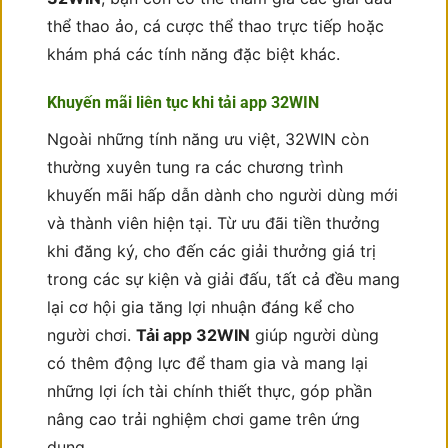
thể thao ảo, cá cược thể thao trực tiếp hoặc
khám phá các tính năng đặc biệt khác.
Khuyến mãi liên tục khi tải app 32WIN
Ngoài những tính năng ưu việt, 32WIN còn
thường xuyên tung ra các chương trình
khuyến mãi hấp dẫn dành cho người dùng mới
và thành viên hiện tại. Từ ưu đãi tiền thưởng
khi đăng ký, cho đến các giải thưởng giá trị
trong các sự kiện và giải đấu, tất cả đều mang
lại cơ hội gia tăng lợi nhuận đáng kể cho
người chơi.
Tải app 32WIN
giúp người dùng
có thêm động lực để tham gia và mang lại
những lợi ích tài chính thiết thực, góp phần
nâng cao trải nghiệm chơi game trên ứng
dụng.