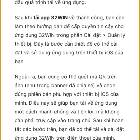
đầu quá trình tải về ứng dụng.
Sau khi
tải app 32WIN
về thành công, bạn cần
làm theo hướng dẫn để cấp quyền tin cậy cho
ứng dụng 32WIN trong phần Cài đặt > Quản lý
thiết bị. Đây là bước cần thiết để có thể cài
đặt và sử dụng ứng dụng trên thiết bị iOS của
bạn.
Ngoài ra, bạn cũng có thể quét mã QR trên
ảnh (như trong banner đã chia sẻ) và chọn
đúng phiên bản phù hợp với thiết bị iOS của
mình. Điều này sẽ giúp bạn tải về ứng dụng
một cách nhanh chóng và tiện lợi, mà không
cần phải truy cập vào trang chủ. Sau khi hoàn
tất các bước trên, bạn đã có thể tải và cài đặt
ứng dụng 32WIN trên điện thoại của mình.