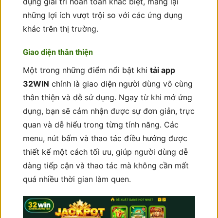
dụng giải trí hoàn toàn khác biệt, mang lại
những lợi ích vượt trội so với các ứng dụng
khác trên thị trường.
Giao diện thân thiện
Một trong những điểm nổi bật khi
tải app
32WIN
chính là giao diện người dùng vô cùng
thân thiện và dễ sử dụng. Ngay từ khi mở ứng
dụng, bạn sẽ cảm nhận được sự đơn giản, trực
quan và dễ hiểu trong từng tính năng. Các
menu, nút bấm và thao tác điều hướng được
thiết kế một cách tối ưu, giúp người dùng dễ
dàng tiếp cận và thao tác mà không cần mất
quá nhiều thời gian làm quen.