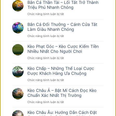
–
Bắn Cá Thần Tài – Lối Tắt Trở Thành
Cá
Siêu
Triệu Phú Nhanh Chóng
Tiên
Phẩm
–
ở
Chức năng bình luận bị tắt
Game
Quá
Bắn
Đổi
Trình
Bắn Cá Đổi Thưởng – Cánh Cửa Tắt
Cá
Thưởng
Tiến
Làm Giàu Nhanh Chóng
Thần
Gây
Đến
Tài
ở
Chức năng bình luận bị tắt
Sốt
Triệu
–
Bắn
2025
Phú
Lối
Kèo Phạt Góc – Kèo Cược Kiếm Tiền
Cá
Nhanh
Tắt
Nhiều Nhất Cho Người Chơi
Đổi
Chóng
Trở
Thưởng
ở
Chức năng bình luận bị tắt
Thành
–
Kèo
Triệu
Cánh
Kèo Chấp – Những Thể Loại Cược
Phạt
Phú
Cửa
Được Khách Hàng Ưa Chuộng
Góc
Nhanh
Tắt
–
ở
Chức năng bình luận bị tắt
Chóng
Làm
Kèo
Kèo
Giàu
Cược
Kèo Châu Á – Bật Mí Cách Đọc Kèo
Chấp
Nhanh
Kiếm
Chuẩn Xác Nhất Thị Trường
–
Chóng
Tiền
Những
ở
Chức năng bình luận bị tắt
Nhiều
Thể
Kèo
Nhất
Loại
Kèo Châu Âu: Hướng Dẫn Cách Đặt
Châu
Cho