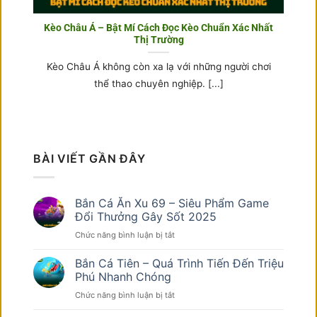
Kèo Châu Á – Bật Mí Cách Đọc Kèo Chuẩn Xác Nhất
Thị Trường
Kèo Châu Á không còn xa lạ với những người chơi
thể thao chuyên nghiệp. [...]
BÀI VIẾT GẦN ĐÂY
Bắn Cá Ăn Xu 69 – Siêu Phẩm Game
Đổi Thưởng Gây Sốt 2025
ở
Chức năng bình luận bị tắt
Bắn
Bắn Cá Tiên – Quá Trình Tiến Đến Triệu
Cá
Phú Nhanh Chóng
Ăn
Xu
ở
Chức năng bình luận bị tắt
69
Bắn