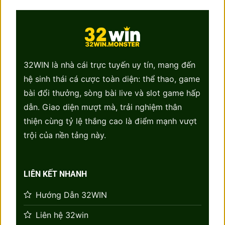
Nay
32WIN
là nhà cái trực tuyến uy tín, mang đến
hệ sinh thái cá cược toàn diện: thể thao, game
bài đổi thưởng, sòng bài live và slot game hấp
dẫn. Giao diện mượt mà, trải nghiệm thân
thiện cùng tỷ lệ thắng cao là điểm mạnh vượt
trội của nền tảng này.
LIÊN KẾT NHANH
Hướng Dẫn 32WIN
Liên hệ 32win