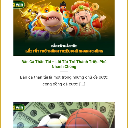
Bắn Cá Thần Tài – Lối Tắt Trở Thành Triệu Phú
Nhanh Chóng
Bắn cá thần tài là một trong những chủ đề được
cộng đồng cá cược [...]