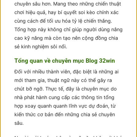
chuyên sâu hơn. Mang theo những chiến thuật
chơi hiệu quả, hay bí quyết soi kèo chính xác
cùng cách để tối ưu hóa tỷ lệ chiến thắng.
Tổng hợp này không chỉ giúp người dùng nâng
cao kỹ năng mà còn tạo nên cộng đồng chia
sẻ kinh nghiệm sôi nổi.
Tổng quan về chuyên mục Blog 32win
Đối với nhiều thành viên, đặc biệt là những ai
mới tham gia, thuật ngữ này có thể gây ra
chút bỡ ngỡ. Thực tế, đây là chuyên mục do
nhà phát hành cung cấp các thông tin tổng
hợp xoay quanh quanh lĩnh vực dự đoán, từ
kiến thức cơ bản đến những chia sẻ chuyên
sâu.