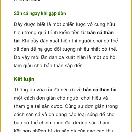
Săn cá ngay khi gặp đàn
Đây được biết là một chiến lược vô cùng hữu
hiệu trong quá trình kiếm tiền từ
bắn cá thần
tài
. Khi bầy đàn xuất hiện thì người chơi có thể
xã đạn để hạ gục đối tượng nhiều nhất có thể.
Do vậy mỗi lần đàn cá xuất hiện là một cơ hội
làm giàu cho bản thân sắp đến.
Kết luận
Thông tin vừa rồi đã nêu rõ về
bắn cá thần tài
một cách đơn giản cho người chơi hiểu và
tham gia tại sân cược. Cùng sự đơn giản trong
cách săn cá và đa dạng các loại súng để cho
bạn có thể chinh phục đại dương sâu thẳm.
Kết hợp những bí kíp săn cá của các cao thủ