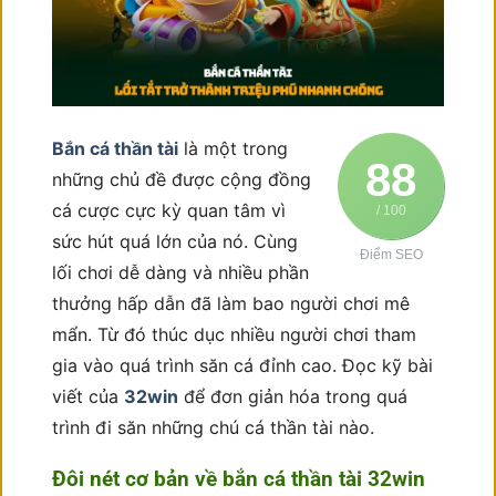
Bắn cá thần tài
là một trong
88
những chủ đề được cộng đồng
cá cược cực kỳ quan tâm vì
/ 100
sức hút quá lớn của nó. Cùng
Điểm SEO
lối chơi dễ dàng và nhiều phần
thưởng hấp dẫn đã làm bao người chơi mê
mẩn. Từ đó thúc dục nhiều người chơi tham
gia vào quá trình săn cá đỉnh cao. Đọc kỹ bài
viết của
32win
để đơn giản hóa trong quá
trình đi săn những chú cá thần tài nào.
Đôi nét cơ bản về bắn cá thần tài 32win