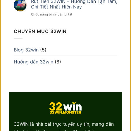
Rút Tiền 32WIN – Hướng Dẫn Tận Tâm,
App
Xác
Đặt
Chi Tiết Nhất Hiện Nay
32WIN
Nhất
Cược
–
ở
Chức năng bình luận bị tắt
Thị
Hiệu
Mở
Rút
Trường
Quả
Ra
Tiền
Cho
Thiên
CHUYÊN MỤC 32WIN
32WIN
Người
Đường
–
Chơi
Cá
Hướng
Cược
Blog 32win
(5)
Dẫn
Hàng
Tận
Đầu
Tâm,
Hướng dẫn 32win
(8)
2025
Chi
Tiết
Nhất
Hiện
Nay
32WIN
là nhà cái trực tuyến uy tín, mang đến