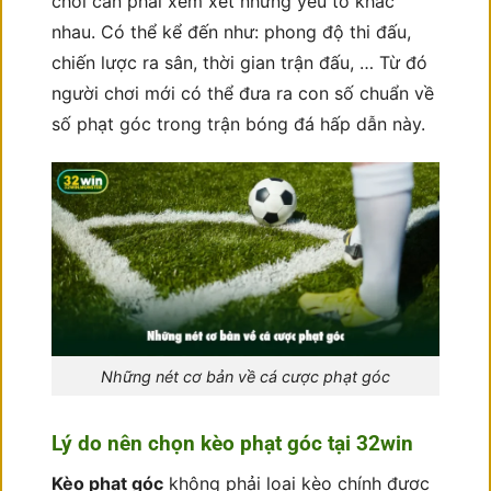
chơi cần phải xem xét những yếu tố khác
nhau. Có thể kể đến như: phong độ thi đấu,
chiến lược ra sân, thời gian trận đấu, … Từ đó
người chơi mới có thể đưa ra con số chuẩn về
số phạt góc trong trận bóng đá hấp dẫn này.
Những nét cơ bản về cá cược phạt góc
Lý do nên chọn kèo phạt góc tại 32win
Kèo phạt góc
không phải loại kèo chính được