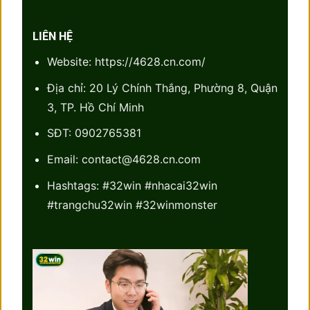
LIÊN HỆ
Website: https://4628.cn.com/
Địa chỉ: 20 Lý Chính Thắng, Phường 8, Quận
3, TP. Hồ Chí Minh
SĐT: 0902765381
Email:
contact@4628.cn.com
Hashtags: #32win #nhacai32win
#trangchu32win #32winmonster