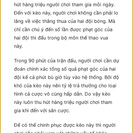
hút hàng triệu người chơi tham gia mỗi ngày.
Đến với kèo này, người chơi không cần phải lo
lắng về việc thắng thua của hai đội bóng. Mà
chỉ cần chú ý đến số lần được phạt góc của
hai đội thi đấu trong bộ môn thể thao vua
này.
Trong 90 phút của trận đấu, người chơi cần dự
đoán chính xác tổng số quả phạt góc của hai
đội kể cả phút bù giờ tùy vào hệ thống. Bởi độ
khó của kèo này nên tỷ lệ trả thưởng cho loại
hình cá cược vô cùng hấp dẫn. Do vậy kèo
này luôn thu hút hàng triệu người chơi tham
gia khi đến với sân cược.
Để có thể chinh phục được kèo này thì người