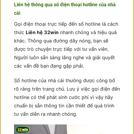
Liên hệ thông qua số điện thoại hotline của nhà
cái
Gọi điện thoại trực tiếp đến số hotline là cách
thức
Liên hệ 32win
nhanh chóng và hiệu quả
khác. Thông qua đường dây nóng, bạn sẽ
được trò chuyện trực tiếp với tư vấn viên.
Người luôn sẵn sàng lắng nghe và giải quyết
các vấn đề bạn đang gặp phải.
Số hotline của nhà cái thường được công bố
rõ ràng trên trang chủ. Lưu ý việc gọi điện đến
hotline có thể phát sinh cước phí vì vậy hãy
chuẩn bị sẵn thông tin cần thiết để quá trình
tư vấn diễn ra nhanh chóng.