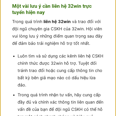
Một vài lưu ý cần liên hệ 32win trực
tuyến hiện nay
Trong quá trình
liên hệ 32win
và trao đổi với
đội ngũ chuyên gia CSKH của 32win. Hội viên
vui lòng lưu ý những điểm quan trọng sau đây
để đảm bảo trải nghiệm hỗ trợ tốt nhất.
Luôn tìm và sử dụng các kênh liên hệ CSKH
chính thức được 32win hỗ trợ. Tuyệt đối
tránh trao đổi hoặc cung cấp thông tin cho
bất kỳ bên giả mạo nào có dấu hiệu lừa
đảo.
Trong quá trình nhận tư vấn, hãy cung cấp
đầy đủ và chính xác thông tin liên quan đến
vấn đề của bạn để đội ngũ CSKH có thể hỗ