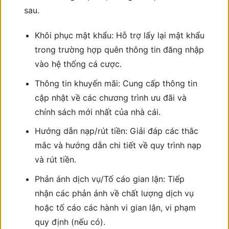
sau.
Khôi phục mật khẩu: Hỗ trợ lấy lại mật khẩu
trong trường hợp quên thông tin đăng nhập
vào hệ thống cá cược.
Thông tin khuyến mãi: Cung cấp thông tin
cập nhật về các chương trình ưu đãi và
chính sách mới nhất của nhà cái.
Hướng dẫn nạp/rút tiền: Giải đáp các thắc
mắc và hướng dẫn chi tiết về quy trình nạp
và rút tiền.
Phản ánh dịch vụ/Tố cáo gian lận: Tiếp
nhận các phản ánh về chất lượng dịch vụ
hoặc tố cáo các hành vi gian lận, vi phạm
quy định (nếu có).