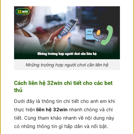
Những trường hợp người chơi cần liên hệ
Cách liên hệ 32win chi tiết cho các bet
thủ
Dưới đây là thông tin chi tiết cho anh em khi
thực hiện
liên hệ 32win
nhanh chóng và chi
tiết. Cùng tham khảo nhanh về nội dung này
có những thông tin gì hấp dẫn và nổi bật.